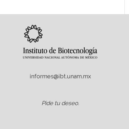
informes@ibt.unam.mx
Pide tu deseo
.