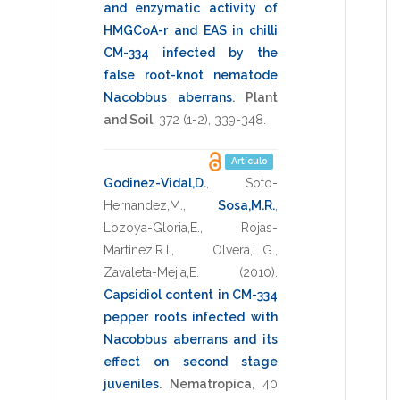
and enzymatic activity of
HMGCoA-r and EAS in chilli
CM-334 infected by the
false root-knot nematode
Nacobbus aberrans
.
Plant
and Soil
,
372
(1-2),
339-348
.
Artículo
Godinez-Vidal,D.
,
Soto-
Hernandez,M.
,
Sosa,M.R.
,
Lozoya-Gloria,E.
,
Rojas-
Martinez,R.I.
,
Olvera,L.G.
,
Zavaleta-Mejia,E.
(2010)
.
Capsidiol content in CM-334
pepper roots infected with
Nacobbus aberrans and its
effect on second stage
juveniles
.
Nematropica
,
40