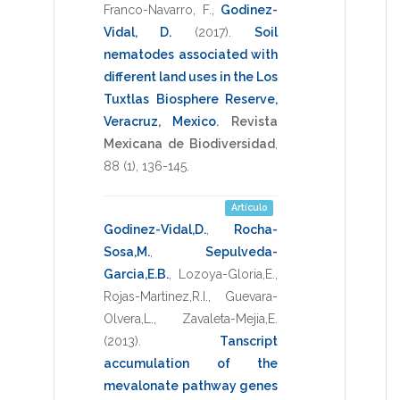
Franco-Navarro, F.
,
Godinez-
Vidal, D.
(2017)
.
Soil
nematodes associated with
different land uses in the Los
Tuxtlas Biosphere Reserve,
Veracruz, Mexico
.
Revista
Mexicana de Biodiversidad
,
88
(1),
136-145
.
Artículo
Godinez-Vidal,D.
,
Rocha-
Sosa,M.
,
Sepulveda-
Garcia,E.B.
,
Lozoya-Gloria,E.
,
Rojas-Martinez,R.I.
,
Guevara-
Olvera,L.
,
Zavaleta-Mejia,E.
(2013)
.
Tanscript
accumulation of the
mevalonate pathway genes