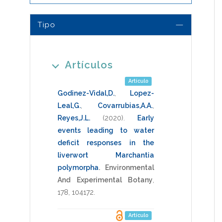
Tipo
Artículos
Artículo
Godinez-Vidal,D.
,
Lopez-
Leal,G.
,
Covarrubias,A.A.
,
Reyes,J.L.
(2020)
.
Early
events leading to water
deficit responses in the
liverwort Marchantia
polymorpha
.
Environmental
And Experimental Botany
,
178
,
104172
.
Artículo