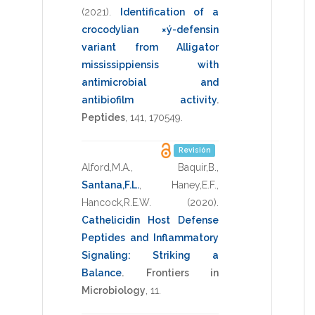
(2021)
.
Identification of a
crocodylian ×ý-defensin
variant from Alligator
mississippiensis with
antimicrobial and
antibiofilm activity
.
Peptides
,
141
,
170549
.
Revisión
Alford,M.A.
,
Baquir,B.
,
Santana,F.L.
,
Haney,E.F.
,
Hancock,R.E.W.
(2020)
.
Cathelicidin Host Defense
Peptides and Inflammatory
Signaling: Striking a
Balance
.
Frontiers in
Microbiology
,
11
.