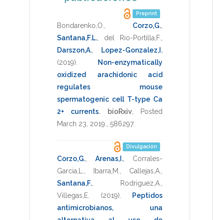
Preprint
Bondarenko,O.
,
Corzo,G.
,
Santana,F.L.
,
del Rio-Portilla,F.
,
Darszon,A.
,
Lopez-Gonzalez,I.
(2019)
.
Non-enzymatically
oxidized arachidonic acid
regulates mouse
spermatogenic cell T-type Ca
2+ currents
.
bioRxiv
,
Posted
March 23, 2019.
,
586297
.
Divulgación
Corzo,G.
,
Arenas,I.
,
Corrales-
Garcia,L.
,
Ibarra,M.
,
Callejas,A.
,
Santana,F.
,
Rodriguez,A.
,
Villegas,E.
(2019)
.
Peptidos
antimicrobianos, una
alternativa al uso de