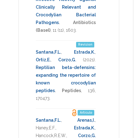
Clinically Relevant and
Crocodylian Bacterial
Pathogens
.
Antibiotics
(Basel)
,
11
(11),
1603
.
Revision
Santana,F.L.
,
Estrada,K.
,
Ortiz,E.
,
Corzo,G.
(2021)
.
Reptilian beta-defensins:
expanding the repertoire of
known crocodylian
peptides
.
Peptides
,
136
,
170473
.
Artículo
Santana,F.L.
,
Arenas,I.
,
Haney,E.F.
,
Estrada,K.
,
Hancock,R.E.W.
,
Corzo,G.