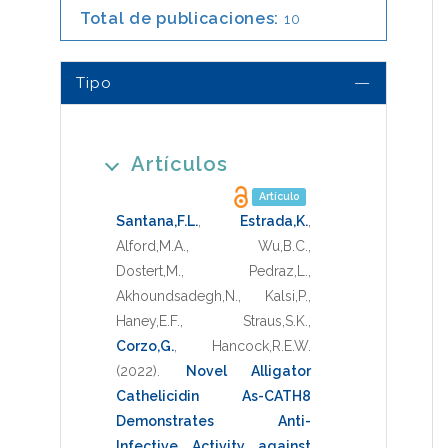
Total de publicaciones:
10
Tipo
Artículos
Artículo
Santana,F.L.
,
Estrada,K.
,
Alford,M.A.
,
Wu,B.C.
,
Dostert,M.
,
Pedraz,L.
,
Akhoundsadegh,N.
,
Kalsi,P.
,
Haney,E.F.
,
Straus,S.K.
,
Corzo,G.
,
Hancock,R.E.W.
(2022)
.
Novel Alligator
Cathelicidin As-CATH8
Demonstrates Anti-
Infective Activity against