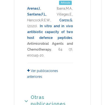
Artículo
Arenas,I.
,
Ibarra,M.A.
,
Santana,F.L.
,
Villegas,E.
,
Hancock,R.E.W.
,
Corzo,G.
(2020)
.
In vitro and in vivo
antibiotic capacity of two
host defence peptides
.
Antimicrobial Agents and
Chemotherapy
,
64
(7),
e00145-20
.
Ver publicaciones
anteriores
Otras
publicaciones