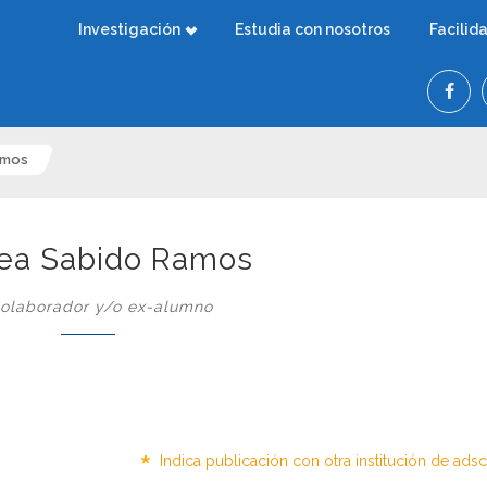
Investigación
Estudia con nosotros
Facilid
amos
ea Sabido Ramos
olaborador y/o ex-alumno
*
Indica publicación con otra institución de ads