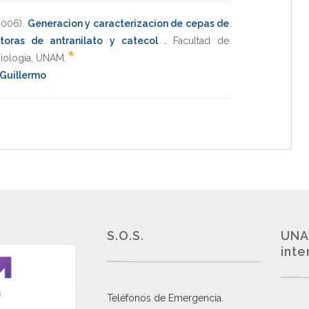
2006)
.
Generacion y caracterizacion de cepas de
ctoras de antranilato y catecol
.
Facultad de
*
Biología
,
UNAM
.
 Guillermo
S.O.S.
UNA
inte
Teléfonos de Emergencia.