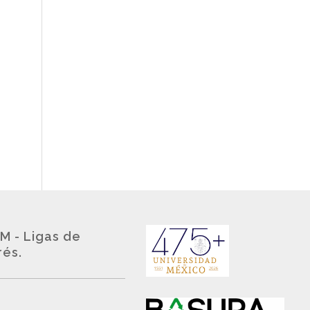
M - Ligas de
rés.