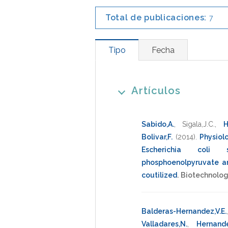
Total de publicaciones:
7
Tipo
Fecha
Artículos
Sabido,A.
,
Sigala,J.C.
,
H
Bolivar,F.
(2014)
.
Physiolo
Escherichia coli 
phosphoenolpyruvate a
coutilized
.
Biotechnolog
Balderas-Hernandez,V.E.
Valladares,N.
,
Hernand