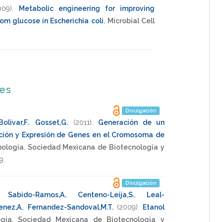
009)
.
Metabolic engineering for improving
rom glucose in Escherichia coli
.
Microbial Cell
nes
Divulgación
Bolivar,F.
,
Gosset,G.
(2011)
.
Generación de un
ación y Expresión de Genes en el Cromosoma de
ologia. Sociedad Mexicana de Biotecnologia y
9
.
Divulgación
,
Sabido-Ramos,A.
,
Centeno-Leija,S.
,
Leal-
enez,A.
,
Fernandez-Sandoval,M.T.
(2009)
.
Etanol
ogia. Sociedad Mexicana de Biotecnologia y