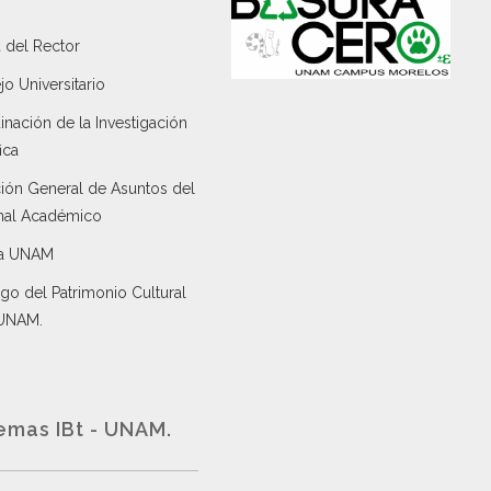
 del Rector
o Universitario
nación de la Investigación
ica
ción General de Asuntos del
nal Académico
a UNAM
go del Patrimonio Cultural
 UNAM.
emas IBt - UNAM.