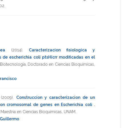
102
.
ea
(2014)
.
Caracterizacion fisiologica y
 de escherichia coli ptsHicrr modificadas en el
e Biotecnologia
,
Doctorado en Ciencias Bioquimicas
,
Francisco
(2009)
.
Construccion y caracterizacion de un
ion cromosomal de genes en Escherichia coli
.
,
Maestria en Ciencias Bioquimicas
,
UNAM
.
 Guillermo