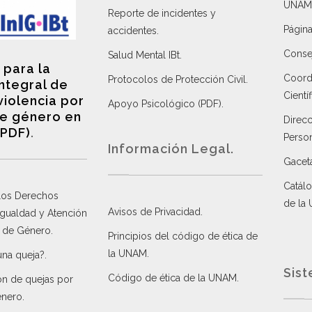
UNAM
Reporte de incidentes y
Página
accidentes
.
Consej
Salud Mental IBt
.
 para la
Coordi
Protocolos de Protección Civil
.
integral de
Científ
violencia por
Apoyo Psicológico (PDF)
.
e género en
Direc
(PDF)
.
Perso
Información Legal.
Gacet
Catálo
 los Derechos
de la
Avisos de Privacidad
.
 Igualdad y Atención
a de Género
.
Principios del código de ética de
la UNAM
.
una queja?
.
Sist
Código de ética de la UNAM
.
ón de quejas por
énero
.