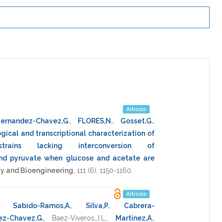
Artículo
ernandez-Chavez,G.
,
FLORES,N.
,
Gosset,G.
,
gical and transcriptional characterization of
strains lacking interconversion of
nd pyruvate when glucose and acetate are
y and Bioengineering
,
111
(6),
1150-1160
.
Artículo
,
Sabido-Ramos,A.
,
Silva,P.
,
Cabrera-
ez-Chavez,G.
,
Baez-Viveros,J.L.
,
Martinez,A.
,