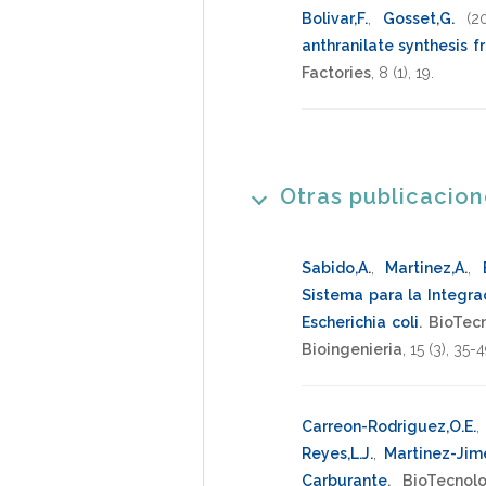
Bolivar,F.
,
Gosset,G.
(2
anthranilate synthesis f
Factories
,
8
(1),
19
.
Otras publicacio
Sabido,A.
,
Martinez,A.
,
Sistema para la Integr
Escherichia coli
.
BioTecn
Bioingenieria
,
15
(3),
35-4
Carreon-Rodriguez,O.E.
Reyes,L.J.
,
Martinez-Jim
Carburante
.
BioTecnol