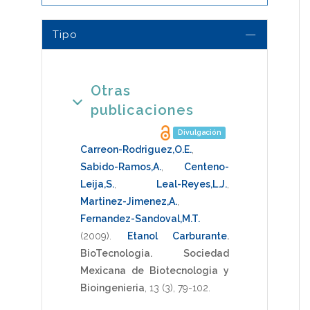
Tipo
Otras
publicaciones
Divulgación
Carreon-Rodriguez,O.E.
,
Sabido-Ramos,A.
,
Centeno-
Leija,S.
,
Leal-Reyes,L.J.
,
Martinez-Jimenez,A.
,
Fernandez-Sandoval,M.T.
(2009)
.
Etanol Carburante
.
BioTecnologia. Sociedad
Mexicana de Biotecnologia y
Bioingenieria
,
13
(3),
79-102
.