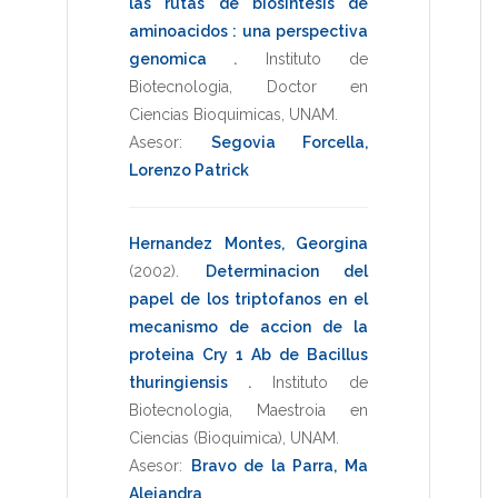
las rutas de biosintesis de
aminoacidos : una perspectiva
genomica
.
Instituto de
Biotecnologia
,
Doctor en
Ciencias Bioquimicas
,
UNAM
.
Asesor:
Segovia Forcella,
Lorenzo Patrick
Hernandez Montes, Georgina
(2002)
.
Determinacion del
papel de los triptofanos en el
mecanismo de accion de la
proteina Cry 1 Ab de Bacillus
thuringiensis
.
Instituto de
Biotecnologia
,
Maestroia en
Ciencias (Bioquimica)
,
UNAM
.
Asesor:
Bravo de la Parra, Ma
Alejandra