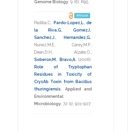
Genome Biology
,
9
(6),
R95
.
Artículo
Padilla,C.
,
Pardo-Lopez,L.
,
de
la Riva,G.
,
Gomez,I.
,
Sanchez,J.
,
Hernandez,G.
,
Nunez,M.E.
,
Carey,M.P.
,
Dean,D.H.
,
Alzate,O.
,
Soberon,M.
,
Bravo,A.
(2006)
.
Role of Tryptophan
Residues in Toxicity of
Cry1Ab Toxin from Bacillus
thuringiensis
.
Applied and
Environmental
Microbiology
,
72
(1),
901-907
.