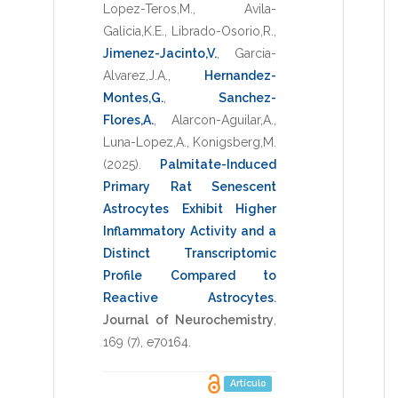
Lopez-Teros,M.
,
Avila-
Galicia,K.E.
,
Librado-Osorio,R.
,
Jimenez-Jacinto,V.
,
Garcia-
Alvarez,J.A.
,
Hernandez-
Montes,G.
,
Sanchez-
Flores,A.
,
Alarcon-Aguilar,A.
,
Luna-Lopez,A.
,
Konigsberg,M.
(2025)
.
Palmitate-Induced
Primary Rat Senescent
Astrocytes Exhibit Higher
Inflammatory Activity and a
Distinct Transcriptomic
Profile Compared to
Reactive Astrocytes
.
Journal of Neurochemistry
,
169
(7),
e70164
.
Artículo