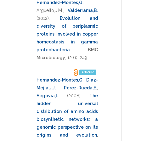
Hernandez-Montes,G.
,
Arguello,J.M.
,
Valderrama,B.
(2012)
.
Evolution and
diversity of periplasmic
proteins involved in copper
homeostasis in gamma
proteobacteria
.
BMC
Microbiology
,
12
(1),
249
.
Artículo
Hernandez-Montes,G.
,
Diaz-
Mejia,J.J.
,
Perez-Rueda,E.
,
Segovia,L.
(2008)
.
The
hidden universal
distribution of amino acids
biosynthetic networks: a
genomic perspective on its
origins and evolution
.