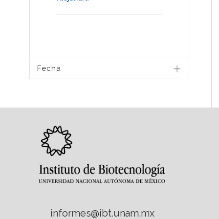
Fecha
informes@ibt.unam.mx