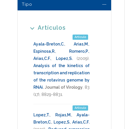
Tipo
Artículos
Artículo
Ayala-Breton,C.
,
Arias,M.
,
Espinosa,R.
,
Romero,P.
,
Arias,C.F.
,
Lopez,S.
(2009)
.
Analysis of the kinetics of
transcription and replication
of the rotavirus genome by
RNAi
.
Journal of Virology
,
83
(17),
8829-8831
.
Artículo
Lopez,T.
,
Rojas,M.
,
Ayala-
Breton,C.
,
Lopez,S.
,
Arias,C.F.