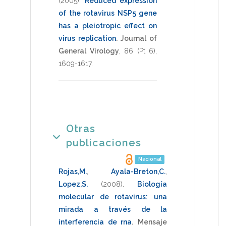
(2005)
.
Reduced expression
of the rotavirus NSP5 gene
has a pleiotropic effect on
virus replication
.
Journal of
General Virology
,
86
(Pt 6),
1609-1617
.
Otras
publicaciones
Nacional
Rojas,M.
,
Ayala-Breton,C.
,
Lopez,S.
(2008)
.
Biología
molecular de rotavirus: una
mirada a través de la
interferencia de rna
.
Mensaje