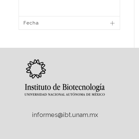
Fecha
informes@ibt.unam.mx