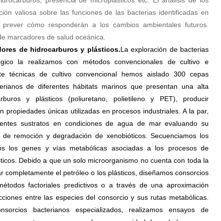
drocarburos, presencia de microplásticos etc. El análisis de los
ión valiosa sobre las funciones de las bacterias identificadas en
á prever cómo responderán a los cambios ambientales futuros.
de marcadores de salud oceánica.
ores de hidrocarburos y plásticos.
La exploración de bacterias
ógico la realizamos con métodos convencionales de cultivo e
nte técnicas de cultivo convencional hemos aislado 300 cepas
erianos de diferentes hábitats marinos que presentan una alta
buros y plásticos (poliuretano, polietileno y PET), producir
 propiedades únicas utilizadas en procesos industriales. A la par,
rentes sustratos en condiciones de agua de mar evaluando su
s de remoción y degradación de xenobióticos. Secuenciamos los
os los genes y vías metabólicas asociadas a los procesos de
ticos. Debido a que un solo microorganismo no cuenta con toda la
 completamente el petróleo o los plásticos, diseñamos consorcios
métodos factoriales predictivos o a través de una aproximación
acciones entre las especies del consorcio y sus rutas metabólicas.
orcios bacterianos especializados, realizamos ensayos de