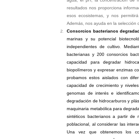
agua, el pH, la concentración de hi
resultados nos proporciona informac
esos ecosistemas, y nos permitir
Además, nos ayuda en la selección 
Consorcios bacterianos degradad
marinas y su potencial biotecnol
independientes de cultivo. Media
bacterianas y 200 consorcios bact
capacidad para degradar hidrocar
biopolímeros y expresar enzimas con
probamos estos aislados con dife
capacidad de crecimiento y nivele
genomas de interés e identificam
degradación de hidrocarburos y plás
maquinaria metabólica para degradar
sintéticos bacterianos a partir de 
poblacional, al considerar las inter
Una vez que obtenemos los cons