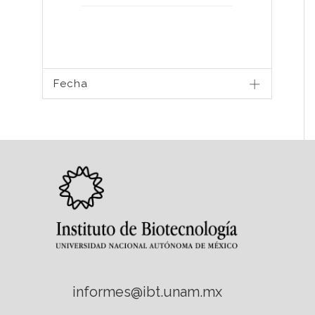
Fecha
informes@ibt.unam.mx