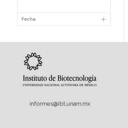
Fecha
informes@ibt.unam.mx