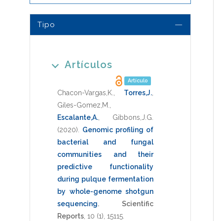
Tipo
Artículos
Artículo
Chacon-Vargas,K.
,
Torres,J.
,
Giles-Gomez,M.
,
Escalante,A.
,
Gibbons,J.G.
(2020)
.
Genomic profiling of
bacterial and fungal
communities and their
predictive functionality
during pulque fermentation
by whole-genome shotgun
sequencing
.
Scientific
Reports
,
10
(1),
15115
.