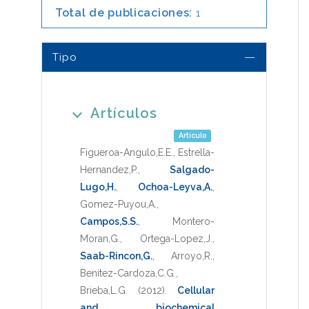
Total de publicaciones:
1
Tipo
Artículos
Artículo
Figueroa-Angulo,E.E.
,
Estrella-
Hernandez,P.
,
Salgado-
Lugo,H.
,
Ochoa-Leyva,A.
,
Gomez-Puyou,A.
,
Campos,S.S.
,
Montero-
Moran,G.
,
Ortega-Lopez,J.
,
Saab-Rincon,G.
,
Arroyo,R.
,
Benitez-Cardoza,C.G.
,
Brieba,L.G.
(2012)
.
Cellular
and biochemical