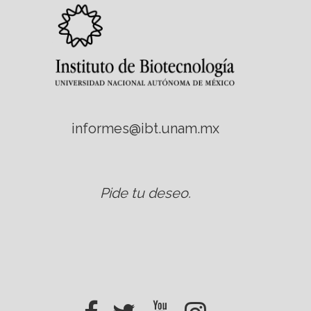
informes@ibt.unam.mx
Pide tu deseo
.