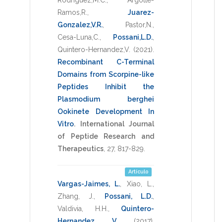
Ramos,R.
,
Juarez-
Gonzalez,V.R.
,
Pastor,N.
,
Cesa-Luna,C.
,
Possani,L.D.
,
Quintero-Hernandez,V.
(2021)
.
Recombinant C-Terminal
Domains from Scorpine-like
Peptides Inhibit the
Plasmodium berghei
Ookinete Development In
Vitro
.
International Journal
of Peptide Research and
Therapeutics
,
27
,
817-829
.
Artículo
Vargas-Jaimes, L.
,
Xiao, L.
,
Zhang, J.
,
Possani, L.D.
,
Valdivia, H.H.
,
Quintero-
Hernandez, V.
(2017)
.