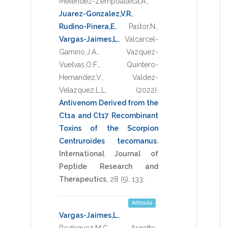
Melendez-Zempoalteca,A.
,
Juarez-Gonzalez,V.R.
,
Rudino-Pinera,E.
,
Pastor,N.
,
Vargas-Jaimes,L.
,
Valcarcel-
Gamino,J.A.
,
Vazquez-
Vuelvas,O.F.
,
Quintero-
Hernandez,V.
,
Valdez-
Velazquez,L.L.
(2022)
.
Antivenom Derived from the
Ct1a and Ct17 Recombinant
Toxins of the Scorpion
Centruroides tecomanus
.
International Journal of
Peptide Research and
Therapeutics
,
28
(5),
133
.
Artículo
Vargas-Jaimes,L.
,
Rodriguez,M.C.
,
Argotte-