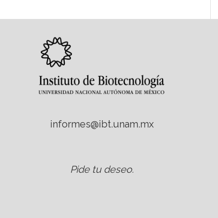
informes@ibt.unam.mx
Pide tu deseo
.