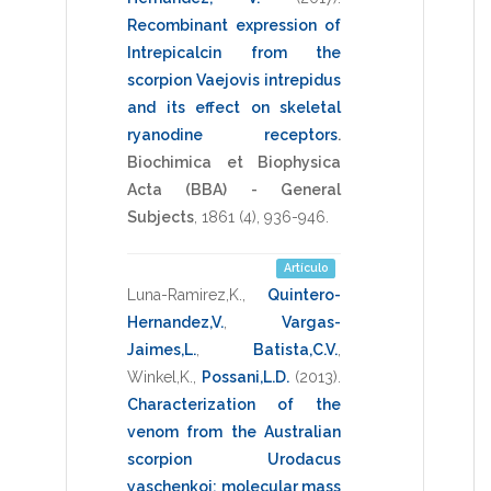
Recombinant expression of
Intrepicalcin from the
scorpion Vaejovis intrepidus
and its effect on skeletal
ryanodine receptors
.
Biochimica et Biophysica
Acta (BBA) - General
Subjects
,
1861
(4),
936-946
.
Artículo
Luna-Ramirez,K.
,
Quintero-
Hernandez,V.
,
Vargas-
Jaimes,L.
,
Batista,C.V.
,
Winkel,K.
,
Possani,L.D.
(2013)
.
Characterization of the
venom from the Australian
scorpion Urodacus
yaschenkoi: molecular mass