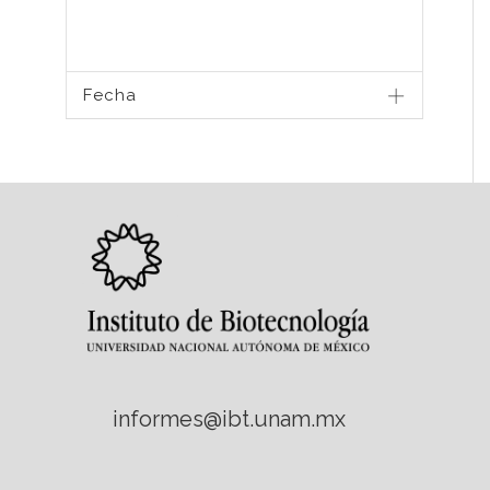
Fecha
informes@ibt.unam.mx