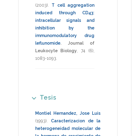
(2003)
.
T cell aggregation
induced through CD43:
intracellular signals and
inhibition by the
immunomodulatory drug
leflunomide
.
Journal of
Leukocyte Biology
,
74
(6),
1083-1093
.
Tesis
Montiel Hernandez, Jose Luis
(1993)
.
Caracterizacion de la
heterogeneidad molecular de
la hormona de crecimiento de