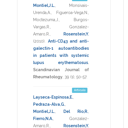
Montiel,J.L.
,
Monsivais-
Urenda,A.
,
Figueroa-Vega,N.
,
Moctezuma,J.
,
Burgos-
Vargas,R.
,
Gonzalez-
Amaro,R.
,
Rosenstein,Y.
(2010)
.
Anti-CD43 and anti-
galectin-1 autoantibodies
in patients with systemic
lupus erythematosus
.
Scandinavian Journal of
Rheumatology
,
39
(1),
50-57
.
Artículo
Layseca-Espinosa,E.
,
Pedraza-Alva,G.
,
Montiel,J.L.
,
Del Rio,R.
,
Fierro,N.A.
,
Gonzalez-
Amaro,R.
,
Rosenstein,Y.