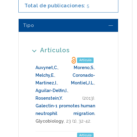
Total de publicaciones:
5
Tipo
Artículos
Artículo
Auvynet,C.
,
Moreno,S.
,
Melchy,E.
,
Coronado-
Martinez,I.
,
Montiel,J.L.
,
Aguilar-Delfin,I.
,
Rosenstein,Y.
(2013)
.
Galectin-1 promotes human
neutrophil migration
.
Glycobiology
,
23
(1),
32-42
.
Artículo