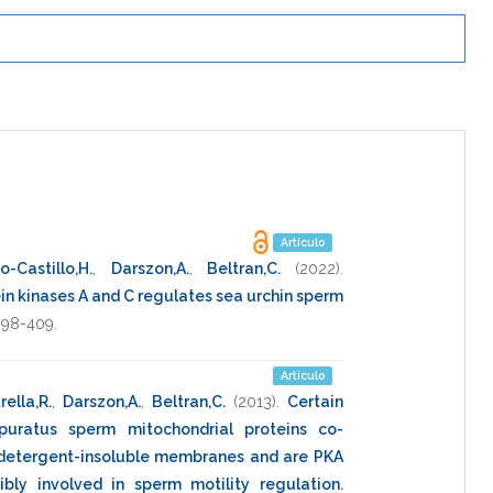
Artículo
-Castillo,H.
,
Darszon,A.
,
Beltran,C.
(2022)
.
in kinases A and C regulates sea urchin sperm
398-409
.
Artículo
rella,R.
,
Darszon,A.
,
Beltran,C.
(2013)
.
Certain
rpuratus sperm mitochondrial proteins co-
y detergent-insoluble membranes and are PKA
ibly involved in sperm motility regulation
.