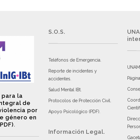
S.O.S.
UNA
inte
Teléfonos de Emergencia.
UNAM
Reporte de incidentes y
Página
accidentes
.
Consej
Salud Mental IBt
.
 para la
Coordi
Protocolos de Protección Civil
.
integral de
Científ
violencia por
Apoyo Psicológico (PDF)
.
e género en
Direc
(PDF)
.
Perso
Información Legal.
Gacet