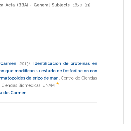
ca Acta (BBA) - General Subjects
,
1830
(11),
l Carmen
(2013)
.
Identificacion de proteinas en
on que modifican su estado de fosforilacion con
ermatozoides de erizo de mar
.
Centro de Ciencias
*
 Ciencias Biomedicas
,
UNAM
.
Ma del Carmen