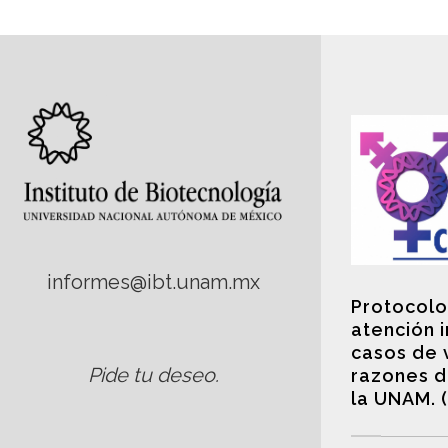
informes@ibt.unam.mx
Protocolo
atención 
casos de 
Pide tu deseo
.
razones d
la UNAM. 