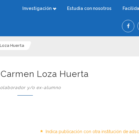
Investigación
Estudia con nosotros
Facilid
 Loza Huerta
l Carmen Loza Huerta
olaborador y/o ex-alumno
*
Indica publicación con otra institución de ads