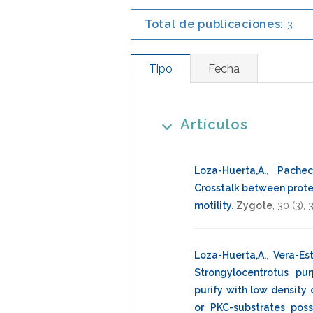
Total de publicaciones:
3
Tipo
Fecha
Artículos
Loza-Huerta,A.
,
Pacheco
Crosstalk between prote
motility
.
Zygote
,
30
(3),
Loza-Huerta,A.
,
Vera-Est
Strongylocentrotus pu
purify with low densit
or PKC-substrates poss