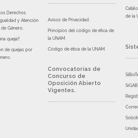
Catálo
 los Derechos
de la
Avisos de Privacidad
.
 Igualdad y Atención
a de Género
.
Principios del código de ética de
la UNAM
.
una queja?
.
Sist
Código de ética de la UNAM
.
ón de quejas por
énero
.
Convocatorias de
SiBioT
Concurso de
Oposición Abierto
SiGAB
Vigentes
.
Regist
Correo
Solici
Unida