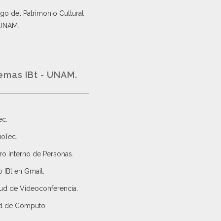
go del Patrimonio Cultural
 UNAM.
emas IBt - UNAM.
ec
.
ioTec.
ro Interno de Personas
.
 IBt en Gmail
.
tud de Videoconferencia.
d de Cómputo