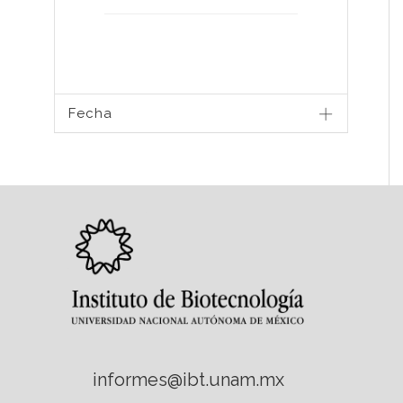
Fecha
informes@ibt.unam.mx