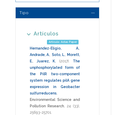
Tipo
Artículos
Artículo; Actas Paper
Hernandez-Eligio, A.
,
Andrade, A.
,
Soto, L.
,
Morett,
E.
,
Juarez, K.
(2017)
.
The
unphosphorylated form of
the PilR two-component
system regulates pilA gene
expression in Geobacter
sulfurreducens
.
Environmental Science and
Pollution Research
,
24
(33),
25693-25701
.