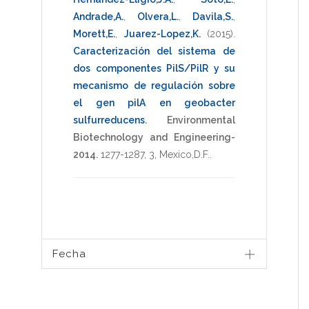
Andrade,A.
,
Olvera,L.
,
Davila,S.
,
Morett,E.
,
Juarez-Lopez,K.
(2015)
.
Caracterización del sistema de
dos componentes PilS/PilR y su
mecanismo de regulación sobre
el gen pilA en geobacter
sulfurreducens
.
Environmental
Biotechnology and Engineering-
2014.
1277-1287
,
3
,
Mexico,D.F.
.
Fecha