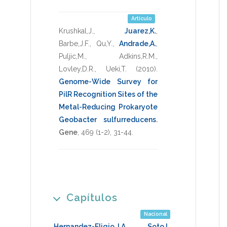
Artículo
Krushkal,J.
,
Juarez,K.
,
Barbe,J.F.
,
Qu,Y.
,
Andrade,A.
,
Puljic,M.
,
Adkins,R.M.
,
Lovley,D.R.
,
Ueki,T.
(2010)
.
Genome-Wide Survey for
PilR Recognition Sites of the
Metal-Reducing Prokaryote
Geobacter sulfurreducens
.
Gene
,
469
(1-2),
31-44
.
Capítulos
Nacional
Hernandez-Eligio,J.A.
,
Soto,L.
,