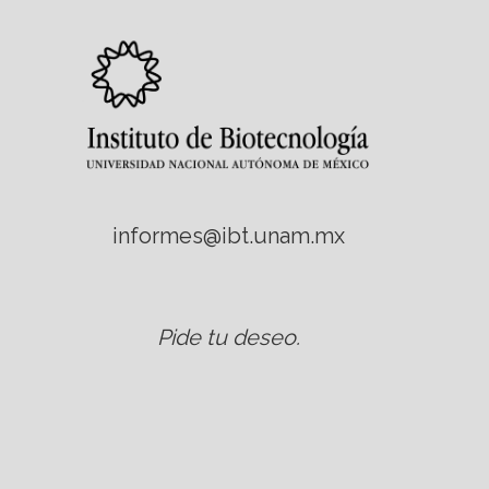
informes@ibt.unam.mx
Pide tu deseo
.