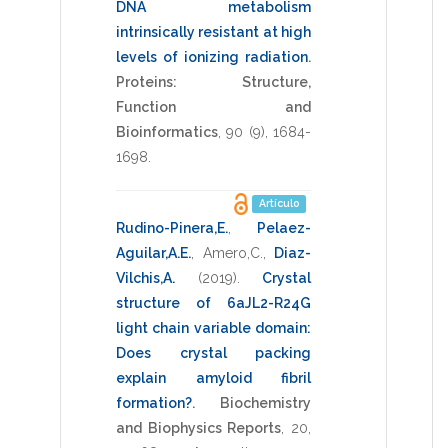
DNA metabolism
intrinsically resistant at high
levels of ionizing radiation
.
Proteins: Structure,
Function and
Bioinformatics
,
90
(9),
1684-
1698
.
Artículo
Rudino-Pinera,E.
,
Pelaez-
Aguilar,A.E.
,
Amero,C.
,
Diaz-
Vilchis,A.
(2019)
.
Crystal
structure of 6aJL2-R24G
light chain variable domain:
Does crystal packing
explain amyloid fibril
formation?
.
Biochemistry
and Biophysics Reports
,
20
,