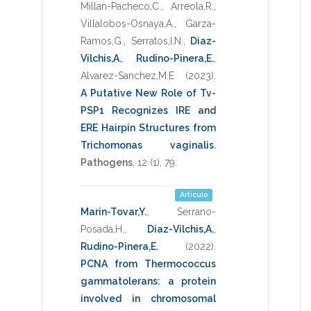
Millan-Pacheco,C.
,
Arreola,R.
,
Villalobos-Osnaya,A.
,
Garza-
Ramos,G.
,
Serratos,I.N.
,
Diaz-
Vilchis,A.
,
Rudino-Pinera,E.
,
Alvarez-Sanchez,M.E
(2023)
.
A Putative New Role of Tv-
PSP1 Recognizes IRE and
ERE Hairpin Structures from
Trichomonas vaginalis
.
Pathogens
,
12
(1),
79
.
Artículo
Marin-Tovar,Y.
,
Serrano-
Posada,H.
,
Diaz-Vilchis,A.
,
Rudino-Pinera,E.
(2022)
.
PCNA from Thermococcus
gammatolerans: a protein
involved in chromosomal