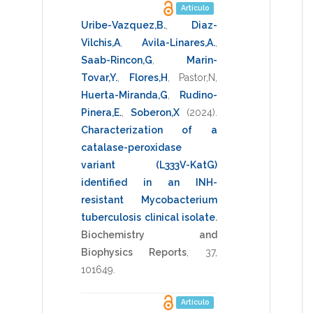
Artículo
Uribe-Vazquez,B.
,
Diaz-
Vilchis,A
,
Avila-Linares,A.
,
Saab-Rincon,G
,
Marin-
Tovar,Y.
,
Flores,H
,
Pastor,N
,
Huerta-Miranda,G
,
Rudino-
Pinera,E.
,
Soberon,X
(2024)
.
Characterization of a
catalase-peroxidase
variant (L333V-KatG)
identified in an INH-
resistant Mycobacterium
tuberculosis clinical isolate
.
Biochemistry and
Biophysics Reports
,
37
,
101649
.
Artículo