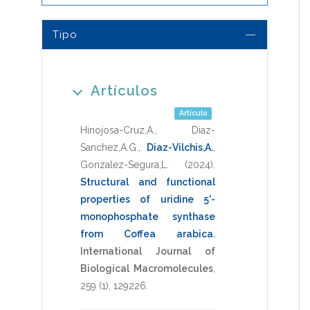
Tipo
Artículos
Artículo
Hinojosa-Cruz,A.
,
Diaz-
Sanchez,A.G.
,
Diaz-Vilchis,A.
,
Gonzalez-Segura,L.
(2024)
.
Structural and functional
properties of uridine 5'-
monophosphate synthase
from Coffea arabica
.
International Journal of
Biological Macromolecules
,
259
(1),
129226
.