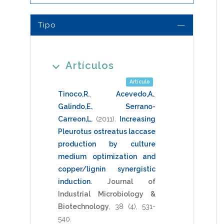
Tipo
Artículos
Artículo
Tinoco,R.
,
Acevedo,A.
,
Galindo,E.
,
Serrano-
Carreon,L.
(2011)
.
Increasing
Pleurotus ostreatus laccase
production by culture
medium optimization and
copper/lignin synergistic
induction
.
Journal of
Industrial Microbiology &
Biotechnology
,
38
(4),
531-
540
.