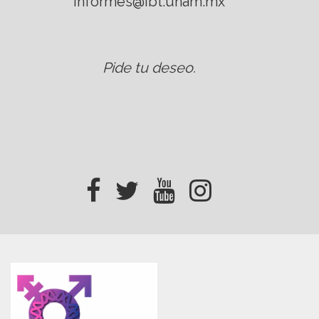
informes@ibt.unam.mx
Pide tu deseo
.