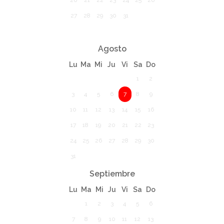
20
21
22
23
24
25
26
27
28
29
30
31
Agosto
Lu
Ma
Mi
Ju
Vi
Sa
Do
1
2
3
4
5
6
7
8
9
10
11
12
13
14
15
16
17
18
19
20
21
22
23
24
25
26
27
28
29
30
31
Septiembre
Lu
Ma
Mi
Ju
Vi
Sa
Do
1
2
3
4
5
6
7
8
9
10
11
12
13