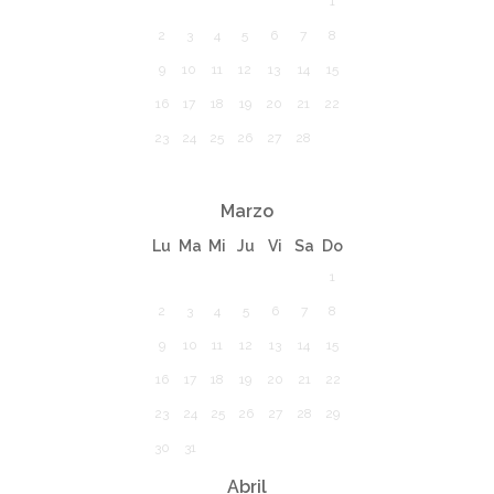
1
2
3
4
5
6
7
8
9
10
11
12
13
14
15
16
17
18
19
20
21
22
23
24
25
26
27
28
Marzo
Lu
Ma
Mi
Ju
Vi
Sa
Do
1
2
3
4
5
6
7
8
9
10
11
12
13
14
15
16
17
18
19
20
21
22
23
24
25
26
27
28
29
30
31
Abril