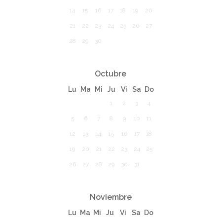
14
15
16
17
18
19
20
21
22
23
24
25
26
27
28
29
30
Octubre
Lu
Ma
Mi
Ju
Vi
Sa
Do
1
2
3
4
5
6
7
8
9
10
11
12
13
14
15
16
17
18
19
20
21
22
23
24
25
26
27
28
29
30
31
Noviembre
Lu
Ma
Mi
Ju
Vi
Sa
Do