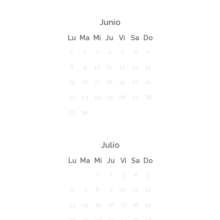
Junio
Lu
Ma
Mi
Ju
Vi
Sa
Do
1
2
3
4
5
6
7
8
9
10
11
12
13
14
15
16
17
18
19
20
21
22
23
24
25
26
27
28
29
30
Julio
Lu
Ma
Mi
Ju
Vi
Sa
Do
1
2
3
4
5
6
7
8
9
10
11
12
13
14
15
16
17
18
19