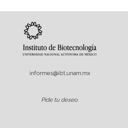
informes@ibt.unam.mx
Pide tu deseo
.