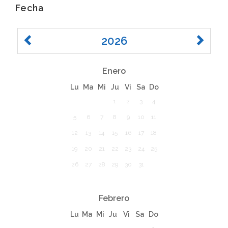
Fecha
2026
Enero
Lu
Ma
Mi
Ju
Vi
Sa
Do
1
2
3
4
5
6
7
8
9
10
11
12
13
14
15
16
17
18
19
20
21
22
23
24
25
26
27
28
29
30
31
Febrero
Lu
Ma
Mi
Ju
Vi
Sa
Do