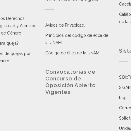
Gacet
Catálo
 los Derechos
de la
Avisos de Privacidad
.
 Igualdad y Atención
a de Género
.
Principios del código de ética de
la UNAM
.
una queja?
.
Sist
Código de ética de la UNAM
.
ón de quejas por
énero
.
Convocatorias de
SiBioT
Concurso de
Oposición Abierto
SiGAB
Vigentes
.
Regist
Correo
Solici
Unida