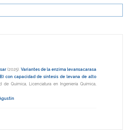
esar
(2025)
.
Variantes de la enzima levansacarasa
cB) con capacidad de síntesis de levana de alto
ad de Química
,
Licenciatura en Ingeniería Química
,
Agustin