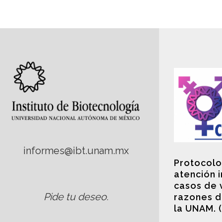
informes@ibt.unam.mx
Protocolo
atención 
casos de 
Pide tu deseo
.
razones d
la UNAM. 