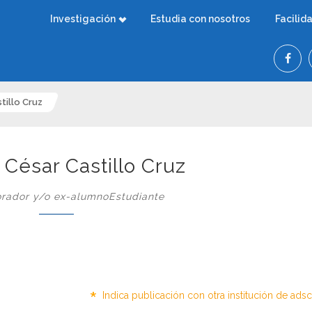
Investigación
Estudia con nosotros
Facilid
tillo Cruz
 César Castillo Cruz
rador y/o ex-alumnoEstudiante
*
Indica publicación con otra institución de ads