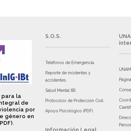
S.O.S.
UNA
inte
Teléfonos de Emergencia.
UNAM
Reporte de incidentes y
Página
accidentes
.
Consej
Salud Mental IBt
.
 para la
Coordi
Protocolos de Protección Civil
.
integral de
Científ
violencia por
Apoyo Psicológico (PDF)
.
e género en
Direc
(PDF)
.
Perso
Información Legal.