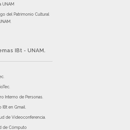
a UNAM
go del Patrimonio Cultural
 UNAM.
emas IBt - UNAM.
ec
.
ioTec.
ro Interno de Personas
.
 IBt en Gmail
.
tud de Videoconferencia.
d de Cómputo