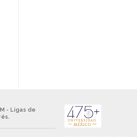
M - Ligas de
rés.