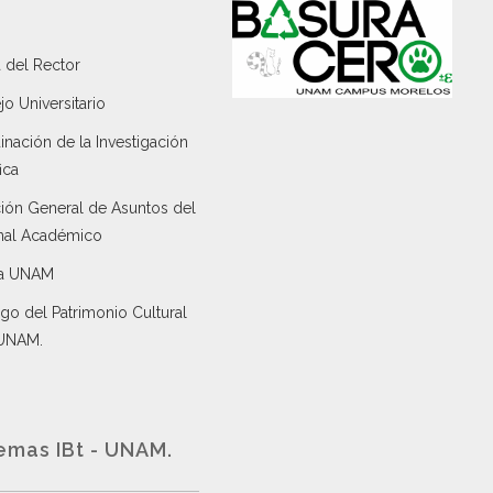
 del Rector
o Universitario
nación de la Investigación
ica
ción General de Asuntos del
nal Académico
a UNAM
go del Patrimonio Cultural
 UNAM.
emas IBt - UNAM.