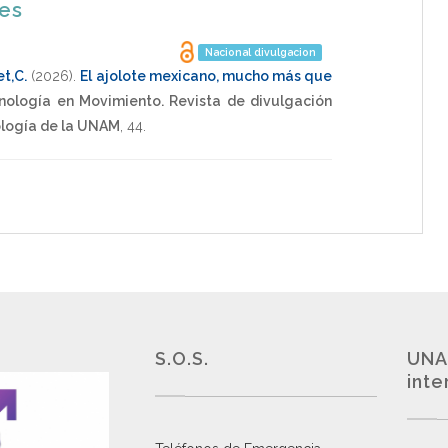
nes
Nacional divulgacion
t,C.
(2026)
.
El ajolote mexicano, mucho más que
nología en Movimiento. Revista de divulgación
ología de la UNAM
,
44
.
S.O.S.
UNA
inte