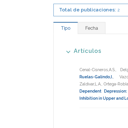
Total de publicaciones:
2
Tipo
Fecha
Artículos
Cenal-Cisneros,A.S.
,
Del
Ruelas-Galindo,I.
,
Vazq
Zaldivar,L.A.
,
Ortega-Roble
Dependent Depression:
Inhibition in Upper and 