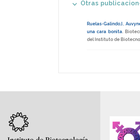
Otras publicacio
Ruelas-Galindo,I.
,
Auvyne
una cara bonita
.
Biotec
del Instituto de Biotecn