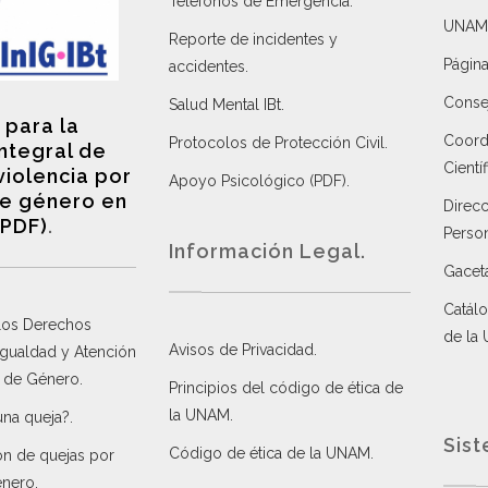
Teléfonos de Emergencia.
UNAM
Reporte de incidentes y
Página
accidentes
.
Consej
Salud Mental IBt
.
 para la
Coordi
Protocolos de Protección Civil
.
integral de
Científ
violencia por
Apoyo Psicológico (PDF)
.
e género en
Direc
(PDF)
.
Perso
Información Legal.
Gacet
Catálo
 los Derechos
de la
Avisos de Privacidad
.
 Igualdad y Atención
a de Género
.
Principios del código de ética de
la UNAM
.
una queja?
.
Sist
Código de ética de la UNAM
.
ón de quejas por
énero
.