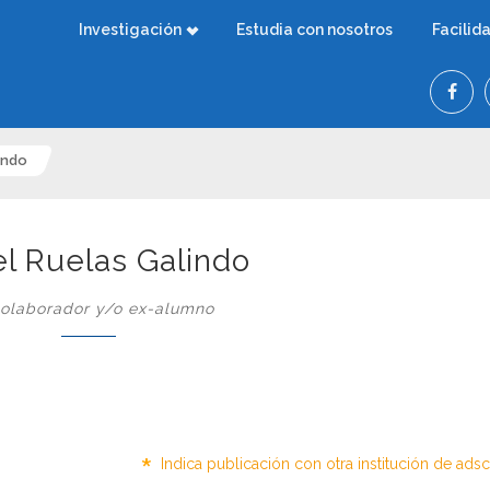
Investigación
Estudia con nosotros
Facilid
indo
el Ruelas Galindo
olaborador y/o ex-alumno
*
Indica publicación con otra institución de ads