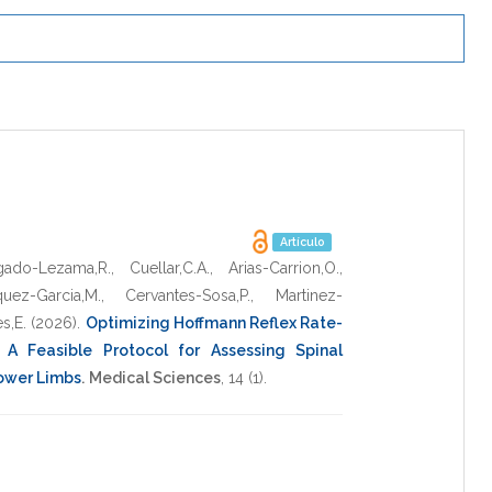
Artículo
gado-Lezama,R.
,
Cuellar,C.A.
,
Arias-Carrion,O.
,
uez-Garcia,M.
,
Cervantes-Sosa,P.
,
Martinez-
s,E.
(2026)
.
Optimizing Hoffmann Reflex Rate-
 A Feasible Protocol for Assessing Spinal
Lower Limbs
.
Medical Sciences
,
14
(1).