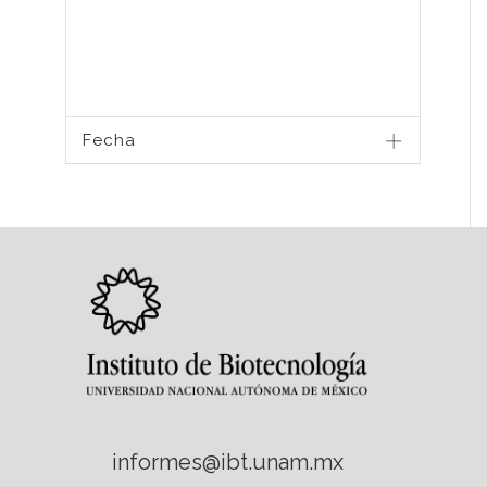
Fecha
informes@ibt.unam.mx