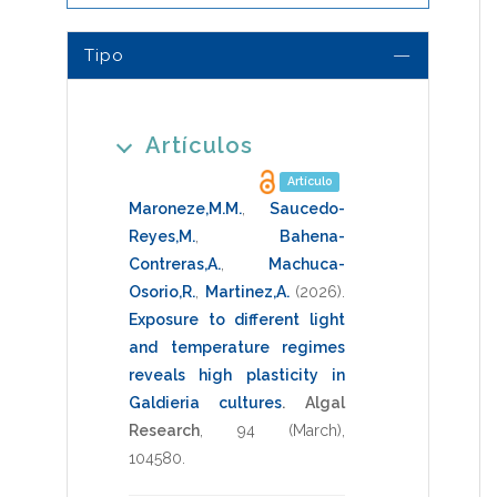
Tipo
Artículos
Artículo
Maroneze,M.M.
,
Saucedo-
Reyes,M.
,
Bahena-
Contreras,A.
,
Machuca-
Osorio,R.
,
Martinez,A.
(2026)
.
Exposure to different light
and temperature regimes
reveals high plasticity in
Galdieria cultures
.
Algal
Research
,
94
(March),
104580
.