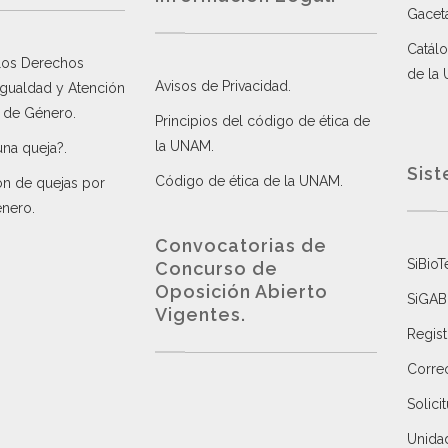
Gacet
Catálo
 los Derechos
de la
Avisos de Privacidad
.
 Igualdad y Atención
a de Género
.
Principios del código de ética de
la UNAM
.
una queja?
.
Sist
Código de ética de la UNAM
.
ón de quejas por
énero
.
Convocatorias de
SiBioT
Concurso de
Oposición Abierto
SiGAB
Vigentes
.
Regist
Correo
Solici
Unida