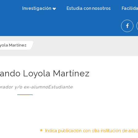
Investigación
Estudia con nosotros
Facilid
yola Martínez
nando Loyola Martínez
rador y/o ex-alumnoEstudiante
*
Indica publicación con otra institución de ads