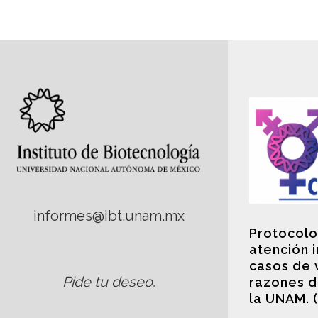
informes@ibt.unam.mx
Protocolo
atención 
casos de 
Pide tu deseo
.
razones d
la UNAM. 