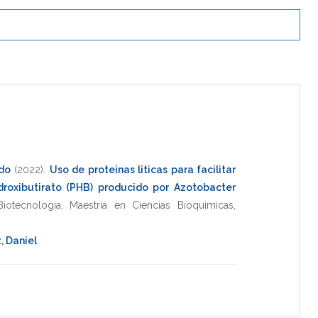
ndo
(2022)
.
Uso de proteinas liticas para facilitar
idroxibutirato (PHB) producido por Azotobacter
Biotecnologia
,
Maestria en Ciencias Bioquimicas
,
, Daniel