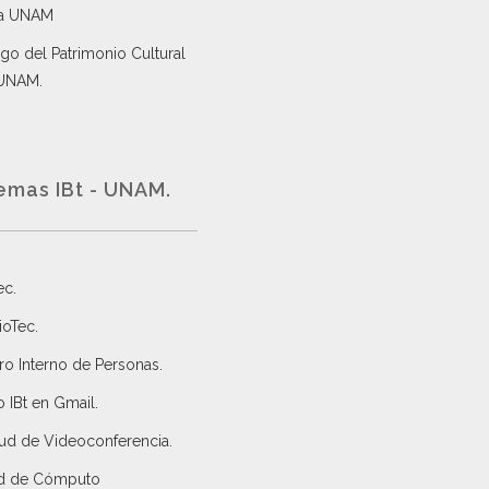
a UNAM
go del Patrimonio Cultural
 UNAM.
emas IBt - UNAM.
ec
.
ioTec.
ro Interno de Personas
.
 IBt en Gmail
.
tud de Videoconferencia.
d de Cómputo