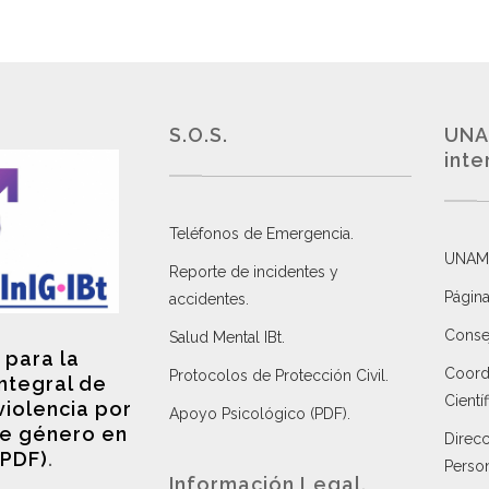
S.O.S.
UNA
inte
Teléfonos de Emergencia.
UNAM
Reporte de incidentes y
Página
accidentes
.
Consej
Salud Mental IBt
.
 para la
Coordi
Protocolos de Protección Civil
.
integral de
Científ
violencia por
Apoyo Psicológico (PDF)
.
e género en
Direc
(PDF)
.
Perso
Información Legal.