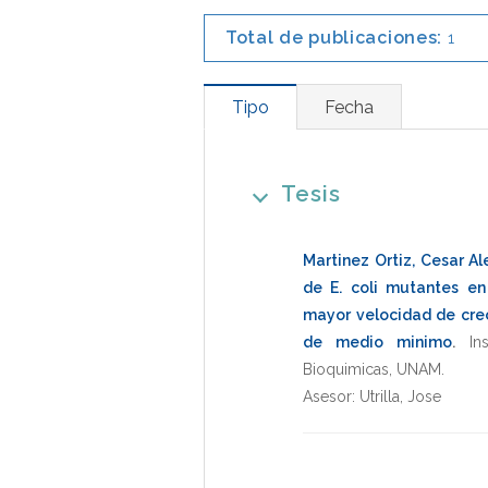
Total de publicaciones:
1
Tipo
Fecha
Tesis
Martinez Ortiz, Cesar A
de E. coli mutantes e
mayor velocidad de cre
de medio minimo
.
In
Bioquimicas
,
UNAM
.
Asesor:
Utrilla, Jose