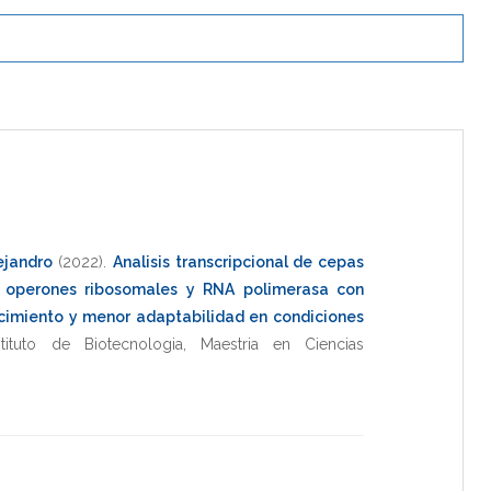
lejandro
(2022)
.
Analisis transcripcional de cepas
n operones ribosomales y RNA polimerasa con
cimiento y menor adaptabilidad en condiciones
stituto de Biotecnologia
,
Maestria en Ciencias