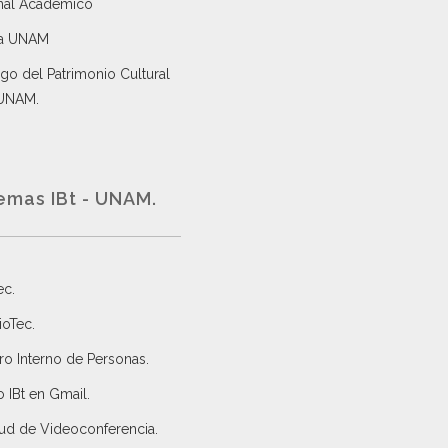
nal Académico
a UNAM
go del Patrimonio Cultural
 UNAM.
emas IBt - UNAM.
ec
.
ioTec.
ro Interno de Personas
.
 IBt en Gmail
.
tud de Videoconferencia.