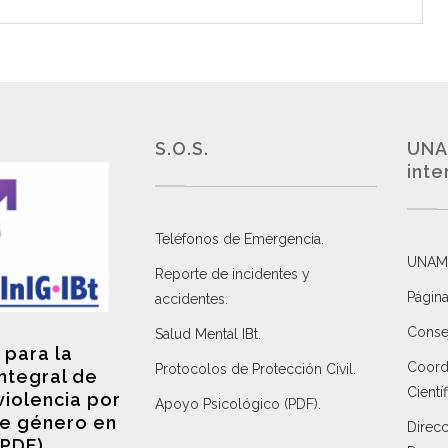
S.O.S.
UNA
inte
Teléfonos de Emergencia.
UNAM
Reporte de incidentes y
Página
accidentes
.
Consej
Salud Mental IBt
.
 para la
Coordi
Protocolos de Protección Civil
.
integral de
Científ
violencia por
Apoyo Psicológico (PDF)
.
e género en
Direc
(PDF)
.