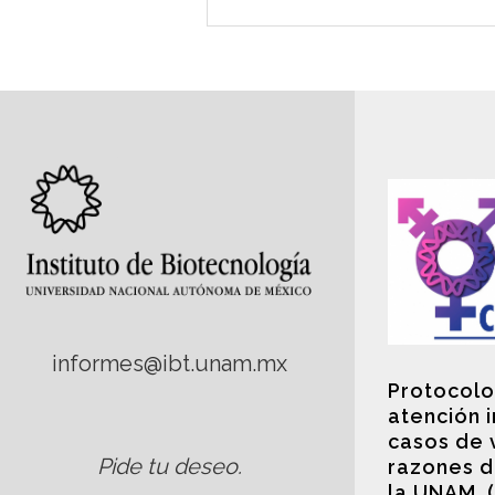
informes@ibt.unam.mx
Protocolo
atención 
casos de 
Pide tu deseo
.
razones d
la UNAM. 