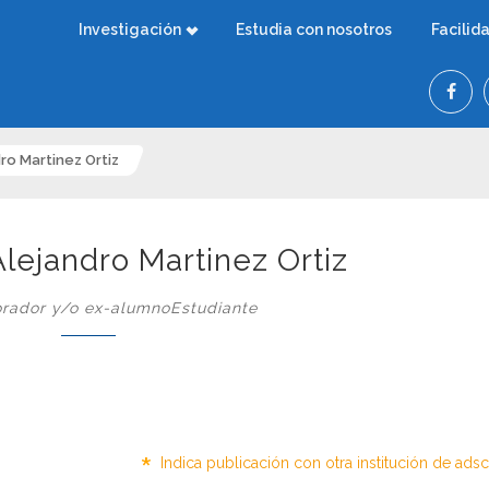
Investigación
Estudia con nosotros
Facilid
dro Martinez Ortiz
Alejandro Martinez Ortiz
rador y/o ex-alumnoEstudiante
*
Indica publicación con otra institución de ads