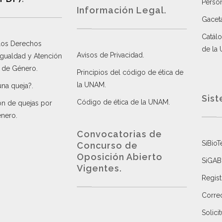
Perso
Información Legal.
Gacet
Catálo
 los Derechos
de la
Avisos de Privacidad
.
 Igualdad y Atención
a de Género
.
Principios del código de ética de
la UNAM
.
una queja?
.
Sist
Código de ética de la UNAM
.
ón de quejas por
énero
.
Convocatorias de
SiBioT
Concurso de
Oposición Abierto
SiGAB
Vigentes
.
Regist
Correo
Solici