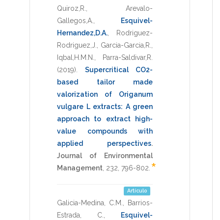
Quiroz,R.
,
Arevalo-
Gallegos,A.
,
Esquivel-
Hernandez,D.A.
,
Rodriguez-
Rodriguez,J.
,
Garcia-Garcia,R.
,
Iqbal,H.M.N.
,
Parra-Saldivar,R.
(2019)
.
Supercritical CO2-
based tailor made
valorization of Origanum
vulgare L extracts: A green
approach to extract high-
value compounds with
applied perspectives
.
Journal of Environmental
*
Management
,
232
,
796-802
.
Artículo
Galicia-Medina, C.M.
,
Barrios-
Estrada, C.
,
Esquivel-