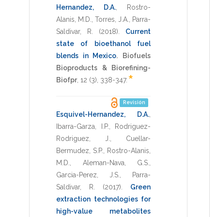
Hernandez, D.A.
,
Rostro-
Alanis, M.D.
,
Torres, J.A.
,
Parra-
Saldivar, R.
(2018)
.
Current
state of bioethanol fuel
blends in Mexico
.
Biofuels
Bioproducts & Biorefining-
*
Biofpr
,
12
(3),
338-347
.
Revisión
Esquivel-Hernandez, D.A.
,
Ibarra-Garza, I.P.
,
Rodriguez-
Rodriguez, J.
,
Cuellar-
Bermudez, S.P.
,
Rostro-Alanis,
M.D.
,
Aleman-Nava, G.S.
,
Garcia-Perez, J.S.
,
Parra-
Saldivar, R.
(2017)
.
Green
extraction technologies for
high-value metabolites