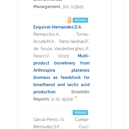
Management
,
301
,
113925
.
Artículo
Esquivel-Hernandez,D.A.
,
Pennacchio,A.
,
Torres-
Acosta,M.A.
,
Parra-Saldivar,R.
,
de Souza Vandenberghe,L.P.
,
Faraco,V.
(2021)
.
Multi-
product biorefinery from
Arthrospira platensis
biomass as feedstock for
bioethanol and lactic acid
production
.
Scientific
*
Reports
,
11
(1),
19309
.
Artículo
Garcia-Perez,J.S.
,
Cuellar-
Bermudez,S.P.
,
Cruz-