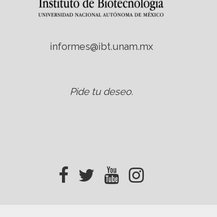
informes@ibt.unam.mx
Pide tu deseo
.