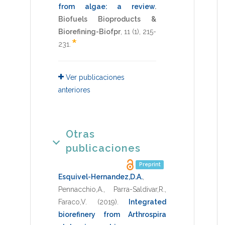
from algae: a review
.
Biofuels Bioproducts &
Biorefining-Biofpr
,
11
(1),
215-
*
231
.
Ver publicaciones
anteriores
Otras
publicaciones
Preprint
Esquivel-Hernandez,D.A.
,
Pennacchio,A.
,
Parra-Saldivar,R.
,
Faraco,V.
(2019)
.
Integrated
biorefinery from Arthrospira