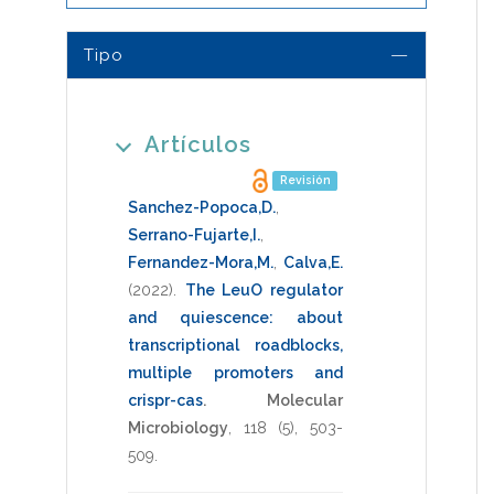
Tipo
Artículos
Revisión
Sanchez-Popoca,D.
,
Serrano-Fujarte,I.
,
Fernandez-Mora,M.
,
Calva,E.
(2022)
.
The LeuO regulator
and quiescence: about
transcriptional roadblocks,
multiple promoters and
crispr-cas
.
Molecular
Microbiology
,
118
(5),
503-
509
.