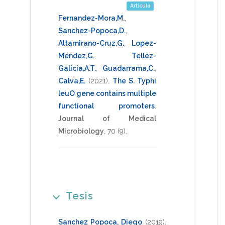
Artículo
Fernandez-Mora,M.
,
Sanchez-Popoca,D.
,
Altamirano-Cruz,G.
,
Lopez-
Mendez,G.
,
Tellez-
Galicia,A.T.
,
Guadarrama,C.
,
Calva,E.
(2021)
.
The S. Typhi
leuO gene contains multiple
functional promoters
.
Journal of Medical
Microbiology
,
70
(9).
Tesis
Sanchez Popoca, Diego
(2019)
.