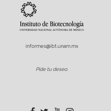
informes@ibt.unam.mx
Pide tu deseo
.