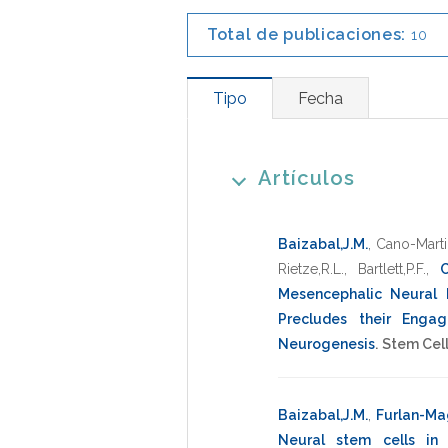
Total de publicaciones:
10
Tipo
Fecha
Artículos
Baizabal,J.M.
,
Cano-Marti
Rietze,R.L.
,
Bartlett,P.F.
,
C
Mesencephalic Neural 
Precludes their Enga
Neurogenesis
.
Stem Cel
Baizabal,J.M.
,
Furlan-Mag
Neural stem cells in