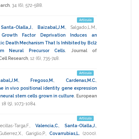
earch
,
34
(6),
572-588
.
Artículo
,
Santa-Olalla,J.
,
Baizabal,J.M.
,
Salgado,L.M.
,
.
Growth Factor Deprivation Induces an
ic Death Mechanism That Is Inhibited by Bcl2
om Neural Precursor Cells
.
Journal of
ell Research
,
12
(6),
735-748
.
Artículo
abal,J.M.
,
Fregoso,M.
,
Cardenas,M.C.
,
e in vivo positional identity gene expression
 neural stem cells grown in culture
.
European
,
18
(5),
1073-1084
.
Artículo
ecillas-Targa,F.
,
Valencia,C.
,
Santa-Olalla,J.
,
Gutierrez,X.
,
Gariglio,P.
,
Covarrubias,L.
(2000)
.