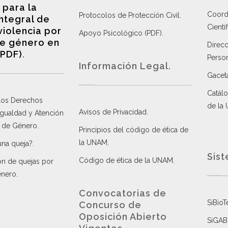
 para la
Coordi
Protocolos de Protección Civil
.
integral de
Científ
violencia por
Apoyo Psicológico (PDF)
.
e género en
Direc
(PDF)
.
Perso
Información Legal.
Gacet
Catálo
 los Derechos
de la
Avisos de Privacidad
.
 Igualdad y Atención
a de Género
.
Principios del código de ética de
la UNAM
.
una queja?
.
Sist
Código de ética de la UNAM
.
ón de quejas por
énero
.
Convocatorias de
SiBioT
Concurso de
Oposición Abierto
SiGAB