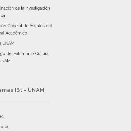
nación de la Investigación
ica
ción General de Asuntos del
nal Académico
a UNAM
go del Patrimonio Cultural
 UNAM.
emas IBt - UNAM.
ec
.
ioTec.