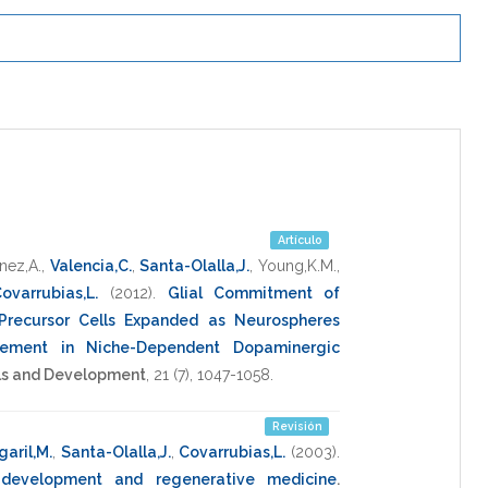
Artículo
nez,A.
,
Valencia,C.
,
Santa-Olalla,J.
,
Young,K.M.
,
ovarrubias,L.
(2012)
.
Glial Commitment of
Precursor Cells Expanded as Neurospheres
gement in Niche-Dependent Dopaminergic
ls and Development
,
21
(7),
1047-1058
.
Revisión
aril,M.
,
Santa-Olalla,J.
,
Covarrubias,L.
(2003)
.
 development and regenerative medicine
.