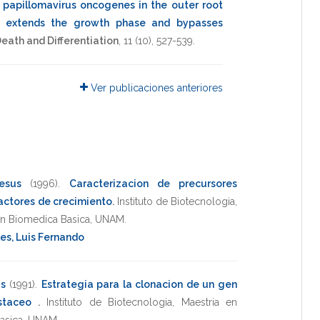
 papillomavirus oncogenes in the outer root
les extends the growth phase and bypasses
Death and Differentiation
,
11
(10),
527-539
.
Ver publicaciones anteriores
esus
(1996)
.
Caracterizacion de precursores
factores de crecimiento
.
Instituto de Biotecnologia
,
on Biomedica Basica
,
UNAM
.
es, Luis Fernando
us
(1991)
.
Estrategia para la clonacion de un gen
ustaceo
.
Instituto de Biotecnologia
,
Maestria en