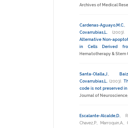
Archives of Medical Res
Cardenas-Aguayo,M.C.
Covarrubias,L.
(2003)
Alternative Non-apoptot
in Cells Derived fr
Hematotherapy & Stem C
Santa-Olalla,J.
,
Baiz
Covarrubias,L.
(2003)
.
Th
code is not preserved in
Journal of Neuroscience
Escalante-Alcalde,D.
,
R
Chavez,P.
,
Marroquin,A.
,