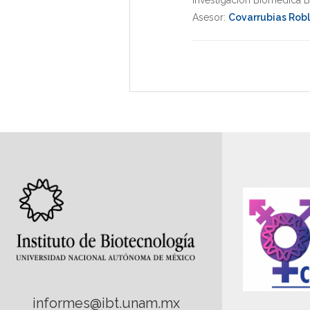
Investigacion Biomedica B
Asesor:
Covarrubias Robl
informes@ibt.unam.mx