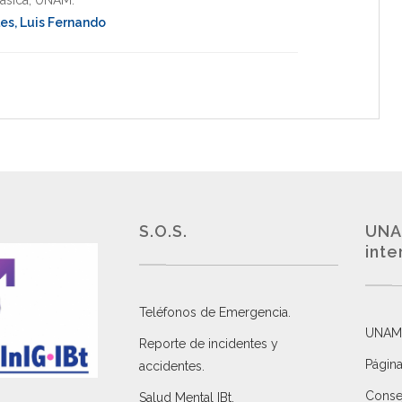
asica
,
UNAM
.
es, Luis Fernando
S.O.S.
UNA
inte
Teléfonos de Emergencia.
UNAM
Reporte de incidentes y
Página
accidentes
.
Consej
Salud Mental IBt
.