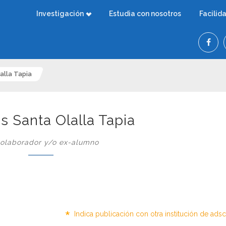
Investigación
Estudia con nosotros
Facilid
alla Tapia
us Santa Olalla Tapia
olaborador y/o ex-alumno
*
Indica publicación con otra institución de ads