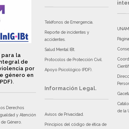
inte
Teléfonos de Emergencia.
UNAM
Reporte de incidentes y
Página
accidentes
.
Consej
Salud Mental IBt
.
 para la
Coordi
Protocolos de Protección Civil
.
integral de
Científ
violencia por
Apoyo Psicológico (PDF)
.
e género en
Direc
(PDF)
.
Perso
Información Legal.
Gacet
Catálo
 los Derechos
de la
Avisos de Privacidad
.
 Igualdad y Atención
a de Género
.
Principios del código de ética de