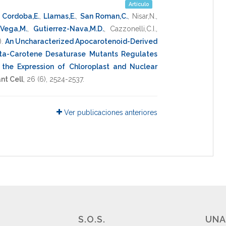
Artículo
,
Cordoba,E.
,
Llamas,E.
,
San Roman,C.
,
Nisar,N.
,
Vega,M.
,
Gutierrez-Nava,M.D.
,
Cazzonelli,C.I.
,
)
.
An Uncharacterized Apocarotenoid-Derived
eta-Carotene Desaturase Mutants Regulates
the Expression of Chloroplast and Nuclear
nt Cell
,
26
(6),
2524-2537
.
Ver publicaciones anteriores
S.O.S.
UNA