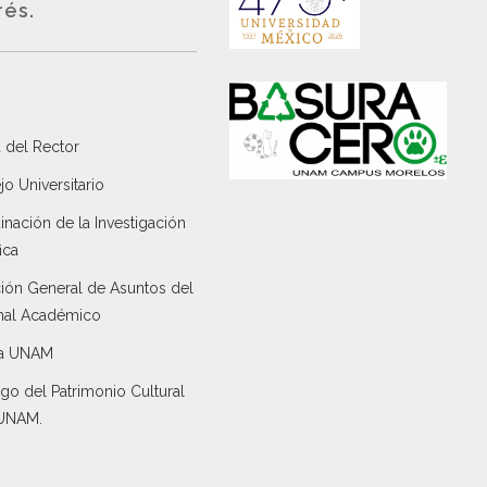
rés.
 del Rector
o Universitario
nación de la Investigación
ica
ción General de Asuntos del
nal Académico
a UNAM
go del Patrimonio Cultural
 UNAM.