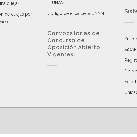
la UNAM
.
una queja?
.
Sist
Código de ética de la UNAM
.
ón de quejas por
énero
.
Convocatorias de
SiBioT
Concurso de
Oposición Abierto
SiGAB
Vigentes
.
Regist
Correo
Solici
Unida