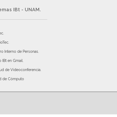
emas IBt - UNAM.
ec
.
ioTec.
ro Interno de Personas
.
 IBt en Gmail
.
tud de Videoconferencia.
d de Cómputo