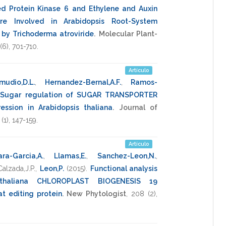
ed Protein Kinase 6 and Ethylene and Auxin
re Involved in Arabidopsis Root-System
s by Trichoderma atroviride
.
Molecular Plant-
(6),
701-710
.
Artículo
mudio,D.L.
,
Hernandez-Bernal,A.F.
,
Ramos-
.
Sugar regulation of SUGAR TRANSPORTER
ssion in Arabidopsis thaliana
.
Journal of
(1),
147-159
.
Artículo
ra-Garcia,A.
,
Llamas,E.
,
Sanchez-Leon,N.
,
Calzada,J.P.
,
Leon,P.
(2015)
.
Functional analysis
 thaliana CHLOROPLAST BIOGENESIS 19
t editing protein
.
New Phytologist
,
208
(2),