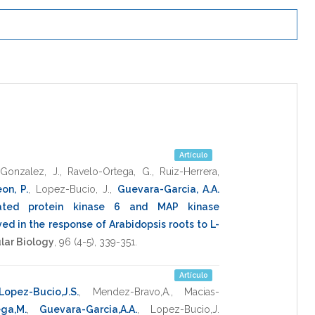
Artículo
Gonzalez, J.
,
Ravelo-Ortega, G.
,
Ruiz-Herrera,
on, P.
,
Lopez-Bucio, J.
,
Guevara-Garcia, A.A.
vated protein kinase 6 and MAP kinase
ed in the response of Arabidopsis roots to L-
lar Biology
,
96
(4-5),
339-351
.
Artículo
Lopez-Bucio,J.S.
,
Mendez-Bravo,A.
,
Macias-
ga,M.
,
Guevara-Garcia,A.A.
,
Lopez-Bucio,J.