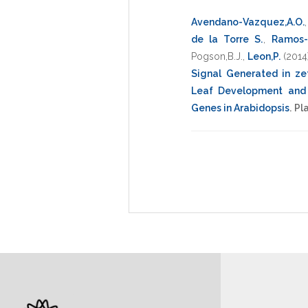
Avendano-Vazquez,A.O.
de la Torre S.
,
Ramos-
Pogson,B.J.
,
Leon,P.
(2014
Signal Generated in z
Leaf Development and 
Genes in Arabidopsis
.
Pla