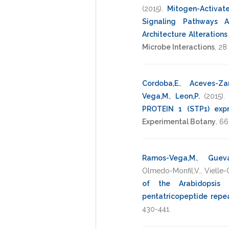
(2015)
.
Mitogen-Activat
Signaling Pathways A
Architecture Alteration
Microbe Interactions
,
28
Cordoba,E.
,
Aceves-Za
Vega,M.
,
Leon,P.
(2015)
PROTEIN 1 (STP1) expre
Experimental Botany
,
66
Ramos-Vega,M.
,
Gueva
Olmedo-Monfil,V.
,
Vielle-
of the Arabidopsis
pentatricopeptide repea
430-441
.