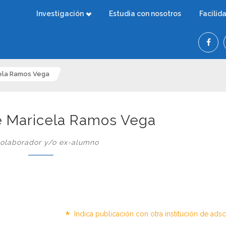
Investigación
Estudia con nosotros
Facilid
ela Ramos Vega
 Maricela Ramos Vega
olaborador y/o ex-alumno
*
Indica publicación con otra institución de ads