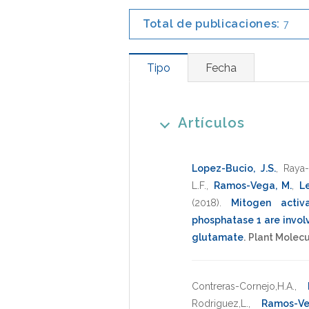
Total de publicaciones:
7
Tipo
Fecha
Artículos
Lopez-Bucio, J.S.
,
Raya-
L.F.
,
Ramos-Vega, M.
,
Le
(2018)
.
Mitogen acti
phosphatase 1 are involv
glutamate
.
Plant Molecu
Contreras-Cornejo,H.A.
,
Rodriguez,L.
,
Ramos-Ve