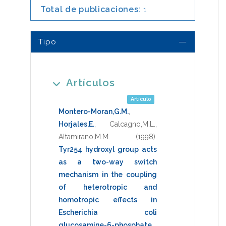
Total de publicaciones:
1
Tipo
Artículos
Artículo
Montero-Moran,G.M.
,
Horjales,E.
,
Calcagno,M.L.
,
Altamirano,M.M.
(1998)
.
Tyr254 hydroxyl group acts
as a two-way switch
mechanism in the coupling
of heterotropic and
homotropic effects in
Escherichia coli
glucosamine-6-phosphate