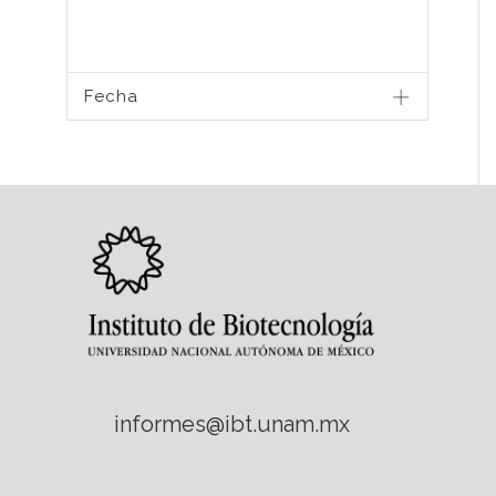
Fecha
informes@ibt.unam.mx