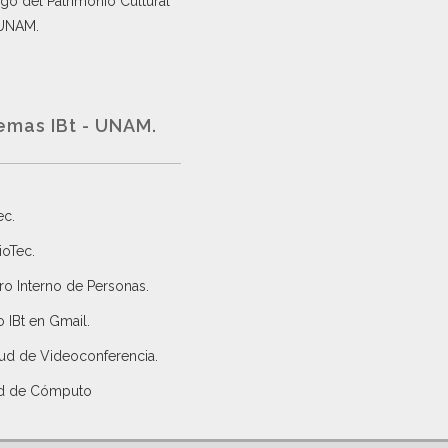
go del Patrimonio Cultural
 UNAM.
emas IBt - UNAM.
ec
.
ioTec.
ro Interno de Personas
.
 IBt en Gmail
.
tud de Videoconferencia.
d de Cómputo