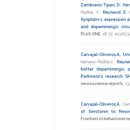
Zambrano-Tipan, D.
,
Her
Padilla, V.
,
Reynaud, E.
Synphilin-1 expression a
and dopaminergic circu
PLoS ONE
,
18
(3),
e02823
Carvajal-Oliveros,A.
,
Uri
Narvaez-Padilla,V.
,
Reyna
better dopaminergic p
Parkinson's research S
neuroscience reports
,
13
Carvajal-Oliveros,A.
,
Cam
of Serotonin to Neur
Frontiers in behavioral 