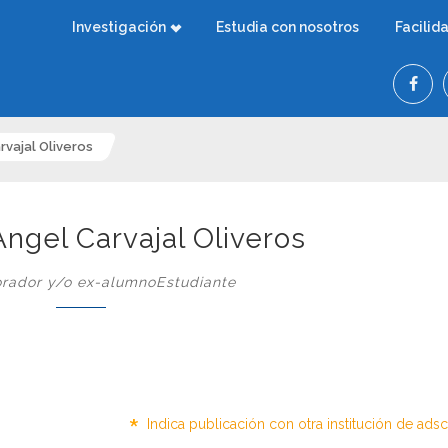
Investigación
Estudia con nosotros
Facilid
rvajal Oliveros
Angel Carvajal Oliveros
rador y/o ex-alumnoEstudiante
*
Indica publicación con otra institución de ads