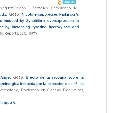
Artículo
inguez-Baleon,C.
,
Zarate,R.V.
,
Campusano,J.M.
,
d,E.
(2021)
.
Nicotine suppresses Parkinson's
s induced by Synphilin-1 overexpression in
er by increasing tyrosine hydroxylase and
fic Reports
,
11
(1),
9579
.
 Angel
(2021)
.
Efecto de la nicotina sobre la
inergica inducida por la expresion de sinfilina
otecnología
,
Doctorado en Ciencias Bioquímicas
,
nrique A.