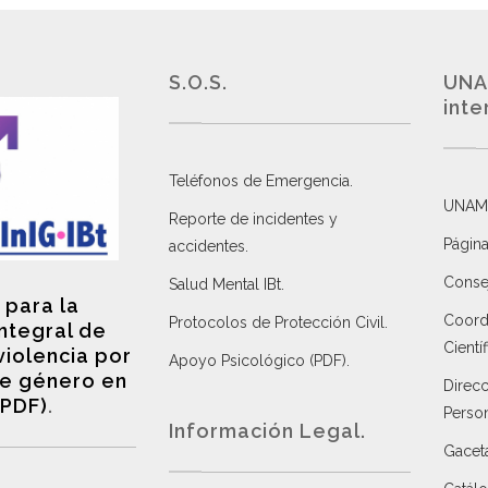
S.O.S.
UNA
inte
Teléfonos de Emergencia.
UNAM
Reporte de incidentes y
Página
accidentes
.
Consej
Salud Mental IBt
.
 para la
Coordi
Protocolos de Protección Civil
.
integral de
Científ
violencia por
Apoyo Psicológico (PDF)
.
e género en
Direc
(PDF)
.
Perso
Información Legal.
Gacet