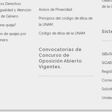
Catálo
 los Derechos
de la
Avisos de Privacidad
.
 Igualdad y Atención
a de Género
.
Principios del código de ética de
la UNAM
.
una queja?
.
Sist
Código de ética de la UNAM
.
ón de quejas por
énero
.
Convocatorias de
SiBioT
Concurso de
Oposición Abierto
SiGAB
Vigentes
.
Regist
Correo
Solici
Unida