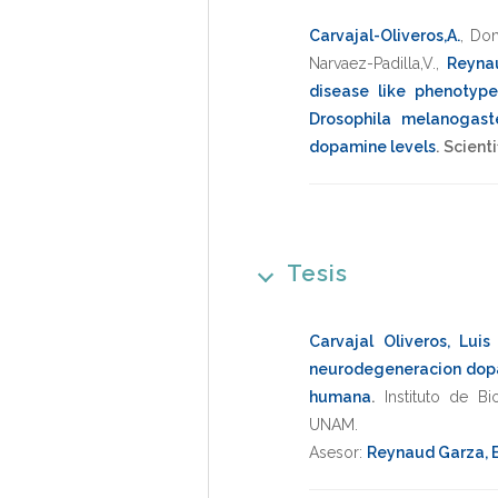
Carvajal-Oliveros,A.
,
Dom
Narvaez-Padilla,V.
,
Reynau
disease like phenotype
Drosophila melanogast
dopamine levels
.
Scienti
Tesis
Carvajal Oliveros, Luis
neurodegeneracion dopam
humana
.
Instituto de Bi
UNAM
.
Asesor:
Reynaud Garza, E