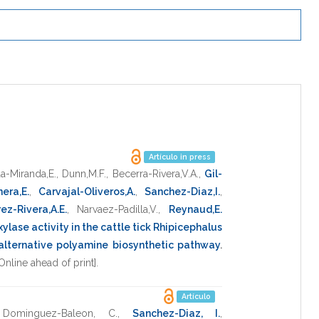
Artículo in press
a-Miranda,E.
,
Dunn,M.F.
,
Becerra-Rivera,V.A.
,
Gil-
era,E.
,
Carvajal-Oliveros,A.
,
Sanchez-Diaz,I.
,
ez-Rivera,A.E.
,
Narvaez-Padilla,V.
,
Reynaud,E.
ylase activity in the cattle tick Rhipicephalus
alternative polyamine biosynthetic pathway
.
[Online ahead of print]
.
Artículo
,
Dominguez-Baleon, C.
,
Sanchez-Diaz, I.
,