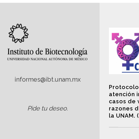
informes@ibt.unam.mx
Protocolo
atención 
casos de 
Pide tu deseo
.
razones d
la UNAM. 