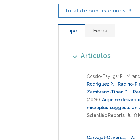
Total de publicaciones:
8
Tipo
Fecha
Artículos
Cossio-Bayugar,R.
,
Mirand
Rodriguez,P.
,
Rudino-Pin
Zambrano-Tipan,D.
,
Per
(2026)
.
Arginine decarbox
microplus suggests an 
Scientific Reports
,
Jul 8 
Carvajal-Oliveros, A.