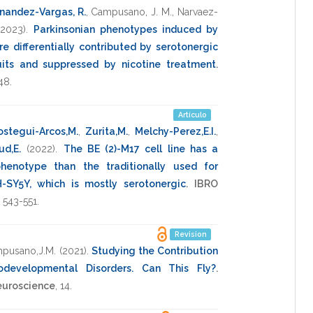
nandez-Vargas, R.
,
Campusano, J. M.
,
Narvaez-
(2023)
.
Parkinsonian phenotypes induced by
re differentially contributed by serotonergic
its and suppressed by nicotine treatment
.
48
.
Artículo
ostegui-Arcos,M.
,
Zurita,M.
,
Melchy-Perez,E.I.
,
ud,E.
(2022)
.
The BE (2)-M17 cell line has a
henotype than the traditionally used for
H-SY5Y, which is mostly serotonergic
.
IBRO
,
543-551
.
Revision
pusano,J.M.
(2021)
.
Studying the Contribution
odevelopmental Disorders. Can This Fly?
.
neuroscience
,
14
.