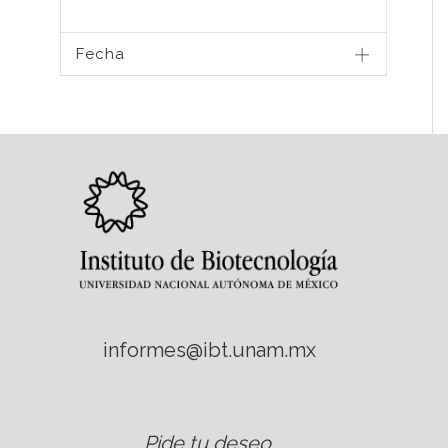
Fecha
informes@ibt.unam.mx
Pide tu deseo
.