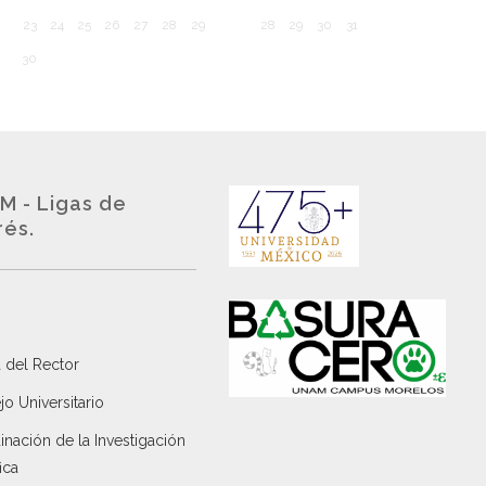
23
24
25
26
27
28
29
28
29
30
31
30
M - Ligas de
rés.
 del Rector
o Universitario
nación de la Investigación
ica