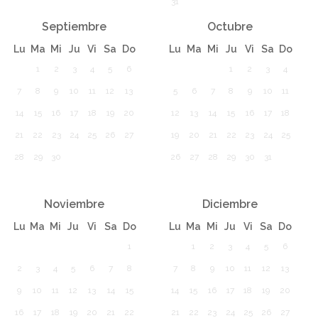
31
Septiembre
Octubre
Lu
Ma
Mi
Ju
Vi
Sa
Do
Lu
Ma
Mi
Ju
Vi
Sa
Do
1
2
3
4
5
6
1
2
3
4
7
8
9
10
11
12
13
5
6
7
8
9
10
11
14
15
16
17
18
19
20
12
13
14
15
16
17
18
21
22
23
24
25
26
27
19
20
21
22
23
24
25
28
29
30
26
27
28
29
30
31
Noviembre
Diciembre
Lu
Ma
Mi
Ju
Vi
Sa
Do
Lu
Ma
Mi
Ju
Vi
Sa
Do
1
1
2
3
4
5
6
2
3
4
5
6
7
8
7
8
9
10
11
12
13
9
10
11
12
13
14
15
14
15
16
17
18
19
20
16
17
18
19
20
21
22
21
22
23
24
25
26
27