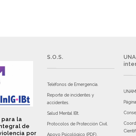
S.O.S.
UNA
inte
Teléfonos de Emergencia.
UNAM
Reporte de incidentes y
Página
accidentes
.
Consej
Salud Mental IBt
.
 para la
Coordi
Protocolos de Protección Civil
.
integral de
Científ
violencia por
Apoyo Psicológico (PDF)
.