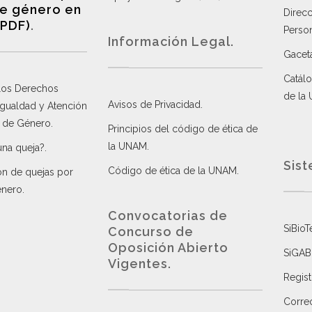
e género en
Direc
(PDF)
.
Perso
Información Legal.
Gacet
Catálo
 los Derechos
de la
Avisos de Privacidad
.
 Igualdad y Atención
a de Género
.
Principios del código de ética de
la UNAM
.
una queja?
.
Sist
Código de ética de la UNAM
.
ón de quejas por
énero
.
Convocatorias de
SiBioT
Concurso de
Oposición Abierto
SiGAB
Vigentes
.
Regist
Correo