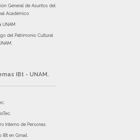
ción General de Asuntos del
nal Académico
a UNAM
go del Patrimonio Cultural
 UNAM.
emas IBt - UNAM.
ec
.
ioTec.
ro Interno de Personas
.
 IBt en Gmail
.