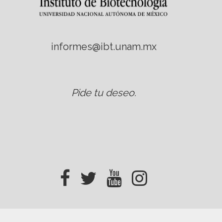
informes@ibt.unam.mx
Pide tu deseo
.