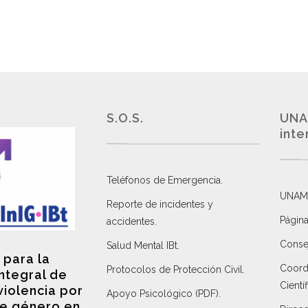
S.O.S.
UNA
inte
Teléfonos de Emergencia.
UNAM
Reporte de incidentes y
Página
accidentes
.
Consej
Salud Mental IBt
.
 para la
Coordi
Protocolos de Protección Civil
.
integral de
Científ
violencia por
Apoyo Psicológico (PDF)
.
e género en