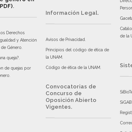
Direc
(PDF)
.
Perso
Información Legal.
Gacet
Catálo
 los Derechos
de la
Avisos de Privacidad
.
 Igualdad y Atención
a de Género
.
Principios del código de ética de
la UNAM
.
una queja?
.
Sist
Código de ética de la UNAM
.
ón de quejas por
énero
.
Convocatorias de
SiBioT
Concurso de
Oposición Abierto
SiGAB
Vigentes
.
Regist
Correo