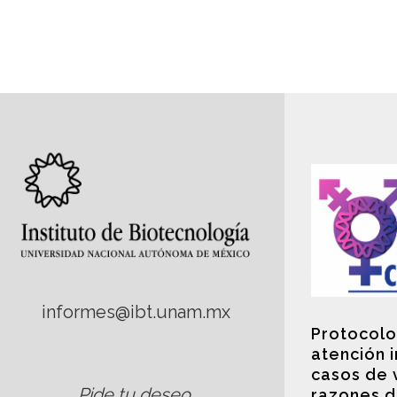
informes@ibt.unam.mx
Protocolo
atención 
casos de 
Pide tu deseo
.
razones d