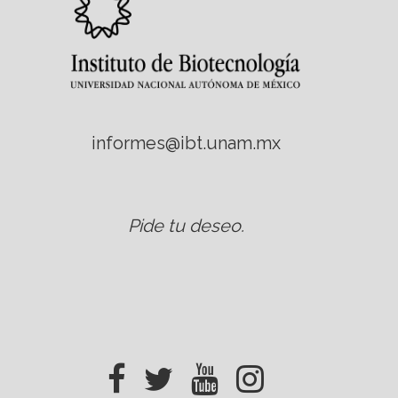
informes@ibt.unam.mx
Pide tu deseo
.